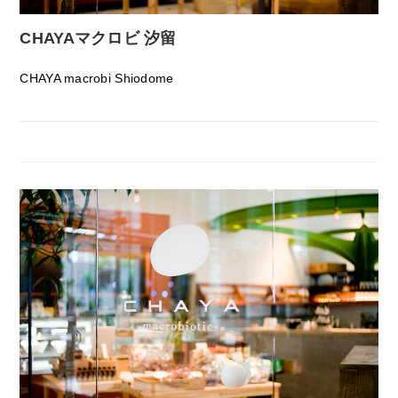
CHAYAマクロビ 汐留
CHAYA macrobi Shiodome